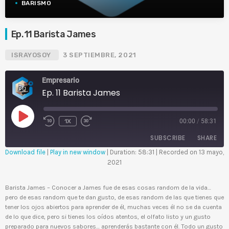
BARISMO
Ep. 11 Barista James
ISRAYOSOY
3 SEPTIEMBRE, 2021
Empresario
Ep. 11 Barista James
P
1X
00:00
/
58:31
L
A
Y
SUBSCRIBE
SHARE
E
P
Download file
|
Play in new window
|
Duration: 58:31
|
Recorded on 13 mayo,
I
S
2021
SHARE
O
D
RSS FEED
E
Barista James – Conocer a James fue de esas cosas random de la vida…
LINK
pero de esas random que te dan gusto, de esas random de las que tienes que
tener los ojos abiertos para aprender de él, muchas veces él no se da cuenta
EMBED
de lo que dice, pero si tienes los oídos atentos, el olfato listo y un gusto
preparado para nuevos sabores… aprenderás bastante con él. Todo un gusto