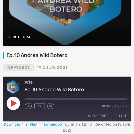
CULTURA
Ep. 10 Andrea Wild Botero
ISRAYOSOY
19 JULIO, 2021
Arte
Ep. 10 Andrea Wild Botero
P
1X
00:00
/
1:21:16
L
A
Y
SUBSCRIBE
SHARE
E
P
Download file
|
Play in new window
|
Duration: 1:21:16
|
Recorded on 13 abril,
I
S
2021
O