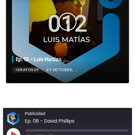
play_arrow
Ep. 12 – Luis Matías
ISRAYOSOY
27 OCTUBRE, 2021
Publicidad
Ep. 08 - David Phillips