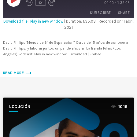
P
1X
00:00
/
1:35:03
L
A
Y
SUBSCRIBE
SHARE
E
P
Download file
|
Play in new window
|
Duration: 1:35:03
|
Recorded on 11 abril,
I
S
2021
SHARE
O
D
RSS FEED
E
David Phillips“Menos de 6° de Separación” Cerca de 15 años de conocer a
LINK
David Phillips, y laborar juntos un par de años en La Banda Films (Los
Ángeles) Podcast: Play in new window | Download | Embed
EMBED
trending_flat
READ MORE
LOCUCIÓN
1018