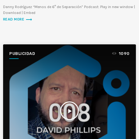
E
Danny Rodríguez “Menos de 6° de Separación” Podcast: Play in new window |
LINK
Download | Embed
trending_flat
READ MORE
EMBED
PUBLICIDAD
1090
play_arrow