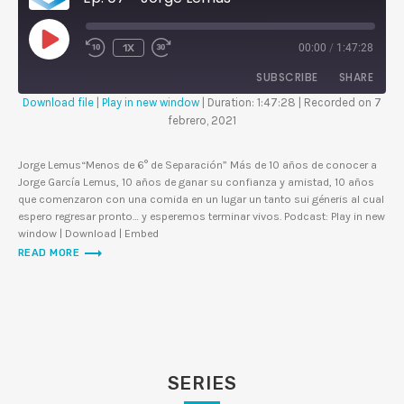
P
1X
00:00
/
1:47:28
L
A
Y
SUBSCRIBE
SHARE
E
P
Download file
|
Play in new window
|
Duration: 1:47:28
|
Recorded on 7
I
S
febrero, 2021
SHARE
O
D
RSS FEED
E
Jorge Lemus“Menos de 6° de Separación” Más de 10 años de conocer a
LINK
Jorge García Lemus, 10 años de ganar su confianza y amistad, 10 años
que comenzaron con una comida en un lugar un tanto sui géneris al cual
EMBED
espero regresar pronto… y esperemos terminar vivos. Podcast: Play in new
window | Download | Embed
trending_flat
READ MORE
SERIES