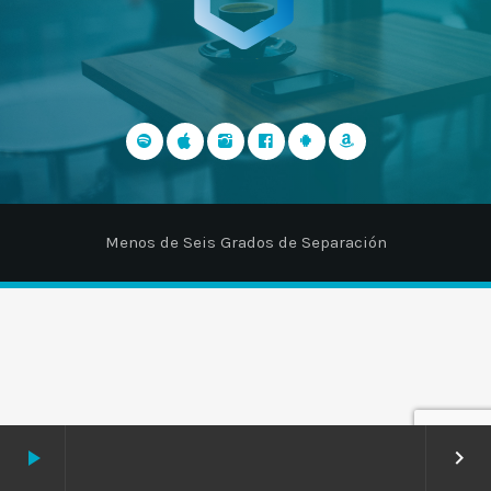
Menos de Seis Grados de Separación
play_arrow
keyboard_arrow_right