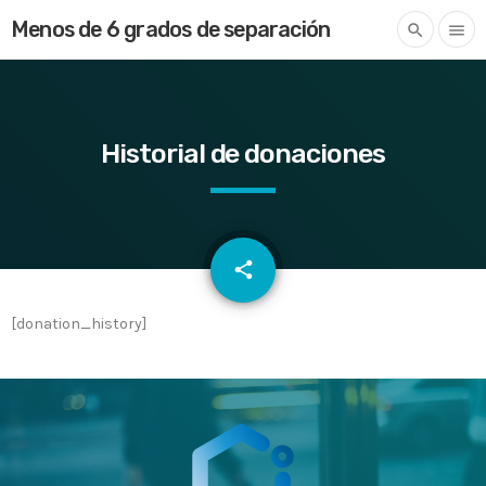
Menos de 6 grados de separación
search
menu
Historial de donaciones
email
share
[donation_history]