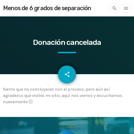
Menos de 6 grados de separación
search
menu
Donación cancelada
email
share
Siento que no concluyeras con el proceso, pero aún así
agradezco que visites mi sitio, aquí nos vemos y escuchamos
nuevamente 🙂