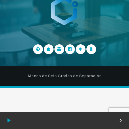
Menos de Seis Grados de Separación
play_arrow
keyboard_arrow_right